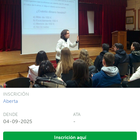
INSCRICIÓN
Aberta
DENDE
ATA
04-09-2025
-
Inscrición aquí