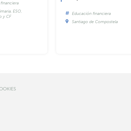
financiera
imaria, ESO,
Educación financiera
to y CF
Santiago de Compostela
COOKIES