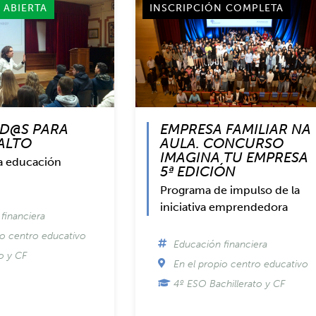
 ABIERTA
INSCRIPCIÓN COMPLETA
INSCRIPCIÓN CERRADA
D@S PARA
EMPRESA FAMILIAR NA
SALTO
AULA. CONCURSO
IMAGINA TU EMPRESA
a educación
5ª EDICIÓN
Programa de impulso de la
iniciativa emprendedora
financiera
io centro educativo
Educación financiera
to y CF
En el propio centro educativo
4º ESO Bachillerato y CF