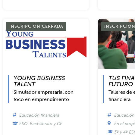
INSCRIPCIÓN CERRADA
INSCRIPCIÓ
YOUNG BUSINESS
TUS FINA
TALENT
FUTURO
Simulador empresarial con
Talleres de
foco en emprendimento
financiera
Educación financiera
Educación 
ESO, Bachillerato y CF
En el prop
3º y 4º E