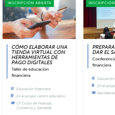
INSCRIPCIÓN ABIERTA
INSCRIPCIÓN
CÓMO ELABORAR UNA
PREPARA
TIENDA VIRTUAL CON
DAR EL 
HERRAMIENTAS DE
Conferenci
PAGO DIGITALES
financiera
Taller de educación
financiera
Educación 
En el prop
Educación financiera
Bachillera
En el propio centro educativo
CF Ciclos de Finanzas,
Comercio y Sanidade