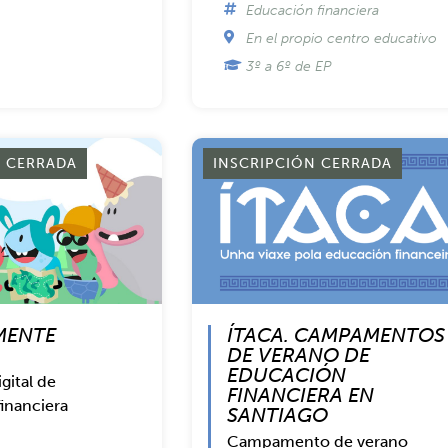
Educación financiera
En el propio centro educativo
3º a 6º de EP
N CERRADA
INSCRIPCIÓN CERRADA
MENTE
ÍTACA. CAMPAMENTOS
DE VERANO DE
EDUCACIÓN
gital de
FINANCIERA EN
inanciera
SANTIAGO
Campamento de verano