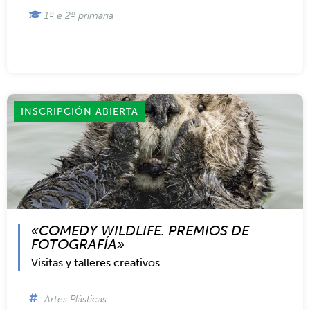
Teatro de actor y marionetas
Artes Escénicas
A Coruña
,
Ferrol
1º e 2º primaria
INSCRIPCIÓN ABIERTA