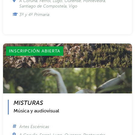
Artes Escénicas
A Coruña
,
Ferrol
,
Lugo
,
Ourense
,
Pontevedra
,
Santiago de Compostela
,
Vigo
3º y 4º Primaria
INSCRIPCIÓN ABIERTA
MISTURAS
Música y audiovisual