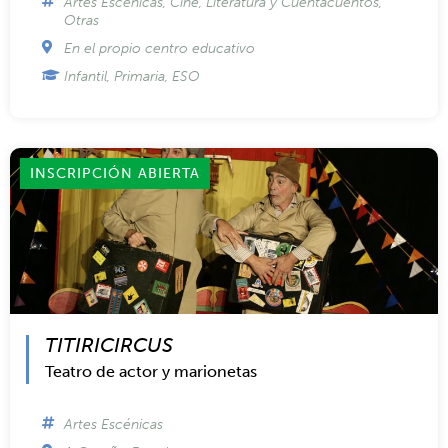
Artes Escénicas
,
Cine
,
Literatura y Cuentacuentos
,
Otras
En el propio centro educativo
Infantil, Primaria, ESO
INSCRIPCIÓN ABIERTA
TITIRICIRCUS
Teatro de actor y marionetas
Artes Escénicas