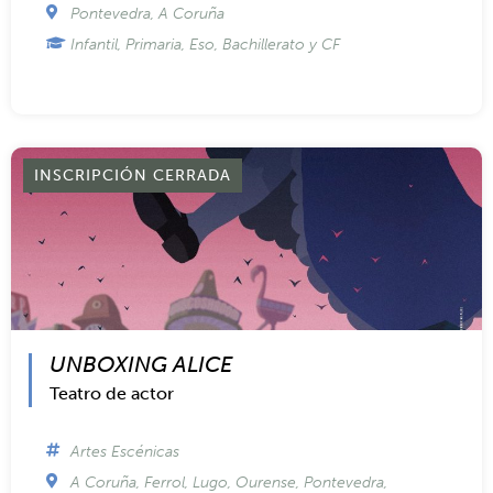
«COMEDY WILDLIFE. PREMIOS DE
FOTOGRAFÍA»
Visitas y talleres creativos
Artes Plásticas
Pontevedra
,
A Coruña
Infantil, Primaria, Eso, Bachillerato y CF
INSCRIPCIÓN CERRADA