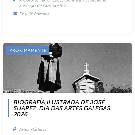
Artes Escénicas
A Coruña
,
Ferrol
,
Lugo
,
Ourense
,
Pontevedra
,
Santiago de Compostela
5º y 6º Primaria
PRÓXIMAMENTE
BIOGRAFÍA ILUSTRADA DE JOSÉ
SUÁREZ. DÍA DAS ARTES GALEGAS