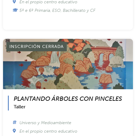
EL ESPEJO DE CLAUDE. FOTOGRAFÍA
E IDENTIDAD
Taller artístico de emociones
Salud Emocional
En el propio centro educativo
5º e 6º Primaria, ESO, Bachillerato y CF
INSCRIPCIÓN CERRADA