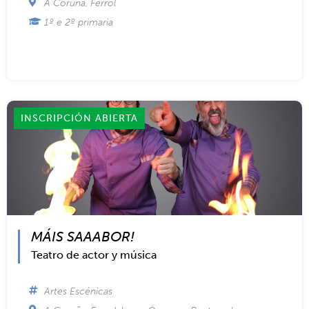
A Coruña
,
Ferrol
1º e 2º primaria
INSCRIPCIÓN ABIERTA
MÁIS SAAABOR!
Teatro de actor y música